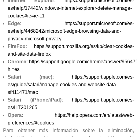
Internet Explorer:
https://support.microsoft.com/es-
es/help/17442/windows-internet-explorer-delete-manage-
cookies#ie=ie-11
Edge:
https://support.microsoft.com/es-
es/help/4468242/microsoft-edge-browsing-data-and-
privacy-microsoft-privacy
FireFox:
https://support.mozilla.org/es/kb/clear-cookies-
and-site-data-firefox
Chrome:
https://support.google.com/chrome/answer/95647
hl=es
Safari (mac):
https://support.apple.com/es-
es/guide/safari/manage-cookies-and-website-data-
sfri11471/mac
Safari (iPhone/iPad):
https://support.apple.com/es-
es/HT201265
Opera:
https://help.opera.com/en/latest/web-
preferences/#cookies
Para obtener más información sobre la eliminación,