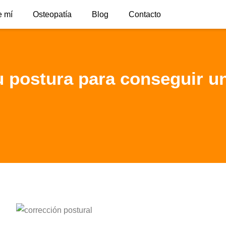
e mí
Osteopatía
Blog
Contacto
u postura para conseguir u