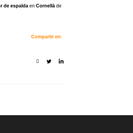
or de espalda
en
Cornellà
de
Compartir en: